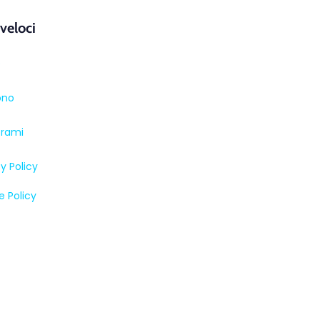
 veloci
e
ono
trami
y Policy
e Policy