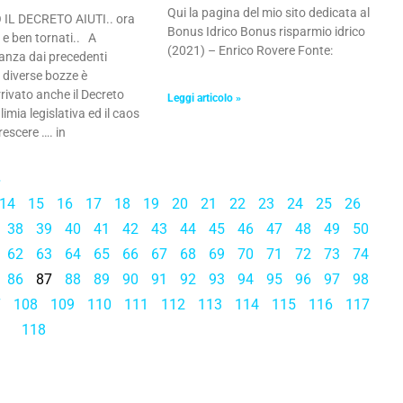
Qui la pagina del mio sito dedicata al
IL DECRETO AIUTI.. ora
Bonus Idrico Bonus risparmio idrico
 e ben tornati.. A
(2021) – Enrico Rovere Fonte:
tanza dai precedenti
e diverse bozze è
rivato anche il Decreto
Leggi articolo »
imia legislativa ed il caos
escere …. in
»
14
15
16
17
18
19
20
21
22
23
24
25
26
38
39
40
41
42
43
44
45
46
47
48
49
50
62
63
64
65
66
67
68
69
70
71
72
73
74
86
87
88
89
90
91
92
93
94
95
96
97
98
7
108
109
110
111
112
113
114
115
116
117
118