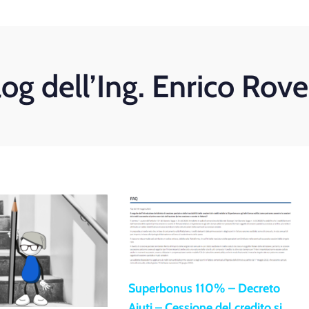
log dell’Ing. Enrico Rove
Superbonus 110% – Decreto
Aiuti – Cessione del credito si