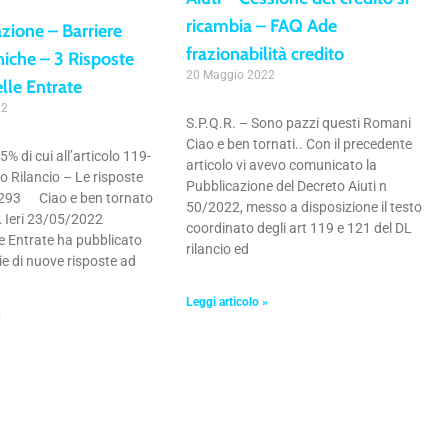
ricambia – FAQ Ade
zione – Barriere
frazionabilità credito
niche – 3 Risposte
20 Maggio 2022
lle Entrate
22
S.P.Q.R. – Sono pazzi questi Romani
Ciao e ben tornati.. Con il precedente
% di cui all’articolo 119-
articolo vi avevo comunicato la
to Rilancio – Le risposte
Pubblicazione del Decreto Aiuti n
 293 Ciao e ben tornato
50/2022, messo a disposizione il testo
… Ieri 23/05/2022
coordinato degli art 119 e 121 del DL
le Entrate ha pubblicato
rilancio ed
ie di nuove risposte ad
Leggi articolo »
»