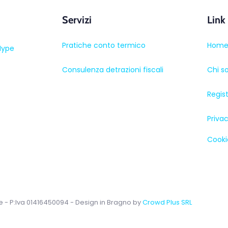
Servizi
Link
Pratiche conto termico
Hom
Hype
Consulenza detrazioni fiscali
Chi s
Regis
Privac
Cooki
e - P:Iva 01416450094 - Design in Bragno by
Crowd Plus SRL