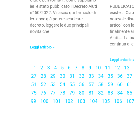
Ciao e ben tornati.. Come sappiamo
PUBBLICATO 
ieri è stato pubblicato il Decreto Aiuti
esiste.. Ciao
n° 50/2022. Vi lascio qui l’articolo di
notevole dis
ieri dove già potete scaricare il
articoli con l
decreto, leggere le due principali
finalmente ar
novità che
Aiuti…. La bul
continua a cr
Leggi articolo »
Leggi articolo 
1
2
3
4
5
6
7
8
9
10
11
12
13
27
28
29
30
31
32
33
34
35
36
37
51
52
53
54
55
56
57
58
59
60
61
75
76
77
78
79
80
81
82
83
84
85
99
100
101
102
103
104
105
106
10