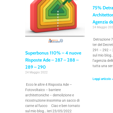
75% Detra
Architetto
Agenzia de
24 Maggio 20
Detrazione 75
ter del Decre
291 – 292 –
Superbonus 110% – 4 nuove
sul mio blog
Risposte Ade – 287 – 288 –
l’agenzia del
tutta una ser
289 – 290
24 Maggio 2022
Leggi articolo 
Ecco le altre 4 Risposta Ade –
Fotovoltaico – barriere
architettoniche – demolizione e
ricostruzione insomma un sacco di
carne al fuoco Ciao e ben tornato
sul mio blog… Ieri 23/05/2022