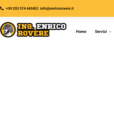
+39 333 574 4434
info@enricorovere.it
Home
Servizi