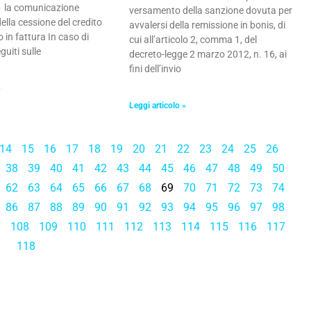
 la comunicazione
versamento della sanzione dovuta per
della cessione del credito
avvalersi della remissione in bonis, di
o in fattura In caso di
cui all’articolo 2, comma 1, del
guiti sulle
decreto-legge 2 marzo 2012, n. 16, ai
fini dell’invio
»
Leggi articolo »
14
15
16
17
18
19
20
21
22
23
24
25
26
38
39
40
41
42
43
44
45
46
47
48
49
50
62
63
64
65
66
67
68
69
70
71
72
73
74
86
87
88
89
90
91
92
93
94
95
96
97
98
7
108
109
110
111
112
113
114
115
116
117
118