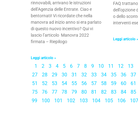
rinnovabili, arrivano le istruzioni
FAQ trattano
dell’Agenzia delle Entrate. Ciao e
dell’opzione 
bentornati! Vi ricordate che nella
o dello scont
manovra ad inizio anno si era parlato
interventi ese
di questo nuovo incentivo? Qui vi
lascio l’articolo Manovra 2022
Leggi articolo 
firmata – Riepilogo
Leggi articolo »
1
2
3
4
5
6
7
8
9
10
11
12
13
27
28
29
30
31
32
33
34
35
36
37
51
52
53
54
55
56
57
58
59
60
61
75
76
77
78
79
80
81
82
83
84
85
99
100
101
102
103
104
105
106
10