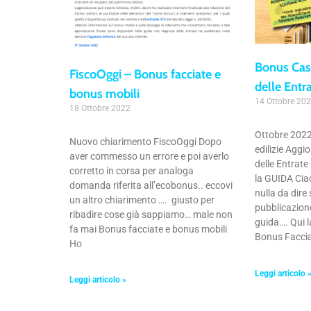
Bonus Cas
FiscoOggi – Bonus facciate e
delle Entr
bonus mobili
14 Ottobre 20
18 Ottobre 2022
Ottobre 2022
Nuovo chiarimento FiscoOggi Dopo
edilizie Agg
aver commesso un errore e poi averlo
delle Entrate
corretto in corsa per analoga
la GUIDA Ciao
domanda riferita all’ecobonus.. eccovi
nulla da dire
un altro chiarimento …. giusto per
pubblicazion
ribadire cose già sappiamo… male non
guida…. Qui l
fa mai Bonus facciate e bonus mobili
Bonus Facci
Ho
Leggi articolo 
Leggi articolo »