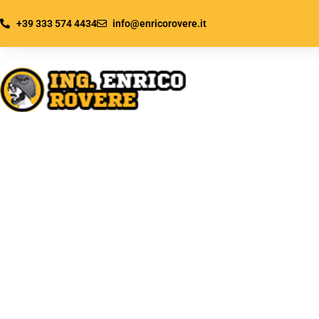
+39 333 574 4434
info@enricorovere.it