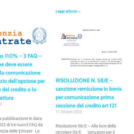
Leggi articolo »
s 110% – 3 FAQ –
e deve essere
 la comunicazione
RISOLUZIONE N. 58/E –
izio dell’opzione per
sanzione remissione in bonis
 del credito o lo
per comunicazione prima
fattura
22
cessione del credito art 121
11 Ottobre 2022
a pubblicazione in data
022 di tre nuov3 FAQ da
Risoluzione 58/E – Alla luce della
enzia delle Entrate Le
circolare 33/E Istruzioni per il