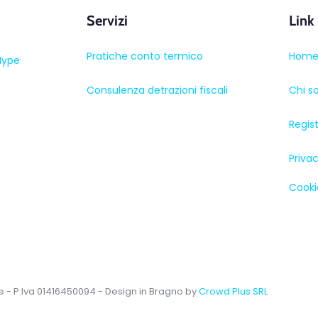
Servizi
Link
Pratiche conto termico
Hom
Hype
Consulenza detrazioni fiscali
Chi s
Regis
Privac
Cooki
e - P:Iva 01416450094 - Design in Bragno by
Crowd Plus SRL