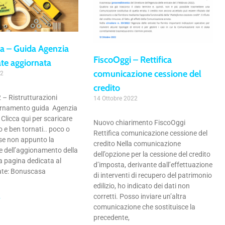
a – Guida Agenzia
FiscoOggi – Rettifica
ate aggiornata
comunicazione cessione del
22
credito
 – Ristrutturazioni
14 Ottobre 2022
iornamento guida Agenzia
 Clicca qui per scaricare
Nuovo chiarimento FiscoOggi
 e ben tornati.. poco o
Rettifica comunicazione cessione del
 se non appunto la
credito Nella comunicazione
e dell’aggionamento della
dell’opzione per la cessione del credito
a pagina dedicata al
d’imposta, derivante dall’effettuazione
ate: Bonuscasa
di interventi di recupero del patrimonio
edilizio, ho indicato dei dati non
corretti. Posso inviare un’altra
»
comunicazione che sostituisce la
precedente,