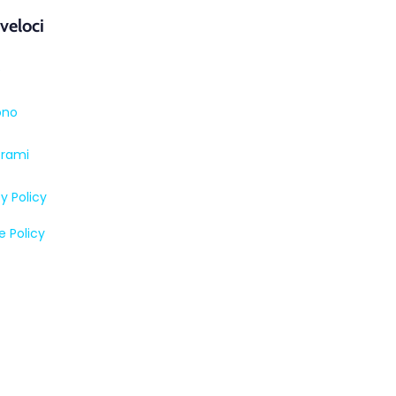
 veloci
e
ono
trami
y Policy
e Policy