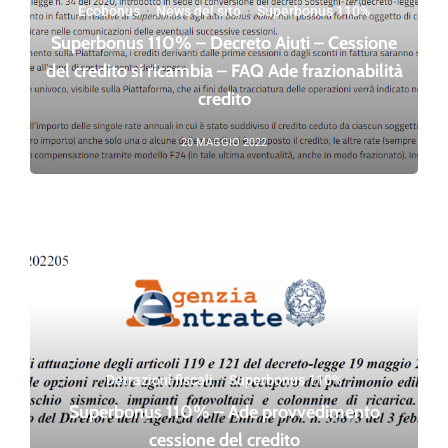
Ecobonus
·
News del sito
·
Superbonus 110%
Superbonus 110% – Decreto Aiuti – Cessione
del credito si ricambia – FAQ Ade frazionabilità
credito
20 MAGGIO 2022
Detrazioni fiscali
·
Superbonus 110%
Superbonus 110% – Ade provvedimento
cessione del credito