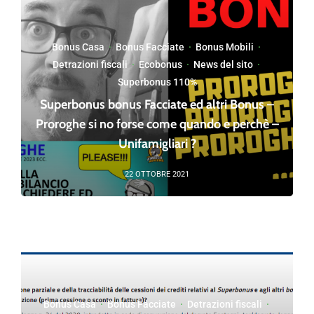
Bonus Casa
·
Bonus Facciate
·
Bonus Mobili
·
Detrazioni fiscali
·
Ecobonus
·
News del sito
·
Superbonus 110%
Superbonus bonus Facciate ed altri Bonus –
Proroghe si no forse come quando e perchè –
Unifamigliari ?
22 OTTOBRE 2021
Bonus Casa
·
Bonus Facciate
·
Detrazioni fiscali
·