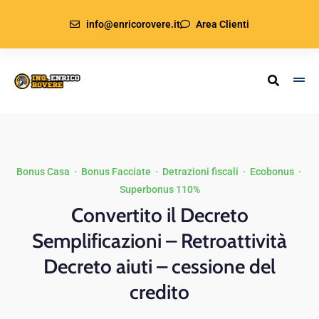
info@enricorovere.it
Area Clienti
Bonus Casa
·
Bonus Facciate
·
Detrazioni fiscali
·
Ecobonus
·
Superbonus 110%
Convertito il Decreto
Semplificazioni – Retroattività
Decreto aiuti – cessione del
credito