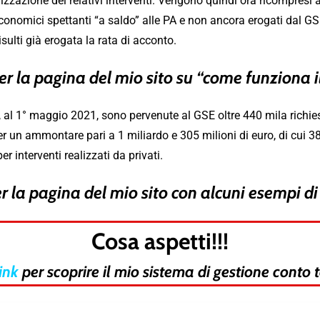
izzazione dei relativi interventi. Vengono quindi ora ricompresi a
 economici spettanti “a saldo” alle PA e non ancora erogati dal GSE,
risulti già erogata la rata di acconto.
er la pagina del mio sito su “come funziona i
l 1° maggio 2021, sono pervenute al GSE oltre 440 mila richieste
un ammontare pari a 1 miliardo e 305 milioni di euro, di cui 389 
 interventi realizzati da privati.
r la pagina del mio sito con alcuni esempi di
Cosa aspetti!!!
link
per scoprire il mio sistema di gestione conto