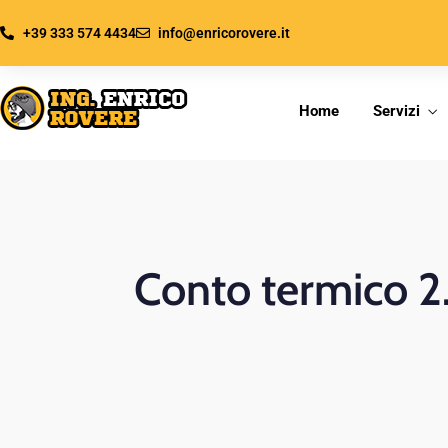
+39 333 574 4434
info@enricorovere.it
Home
Servizi
Conto termico 2.