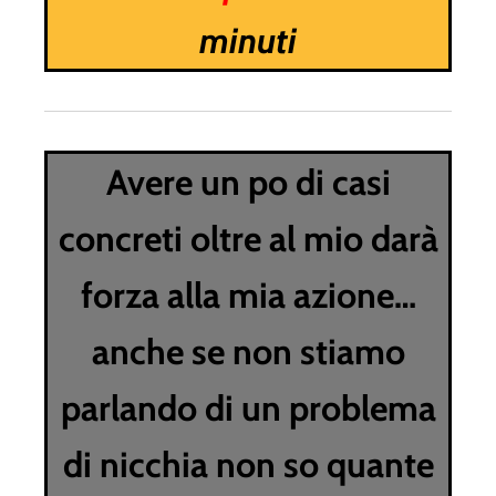
minuti
Avere un po di casi
concreti oltre al mio darà
forza alla mia azione…
anche se non stiamo
parlando di un problema
di nicchia non so quante