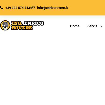
+39 333 574 4434
info@enricorovere.it
Home
Servizi