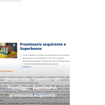
Detrazioni fiscali
·
Superbonus 110%
FiscoOggi – Superbonus
promissario acquirente