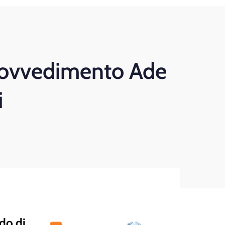
provvedimento Ade
i
odo di