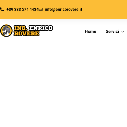
+39 333 574 4434
info@enricorovere.it
Home
Servizi