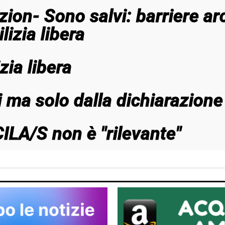
zion- Sono salvi: barriere ar
lizia libera
izia libera
ni ma solo dalla dichiarazion
CILA/S non è "rilevante"