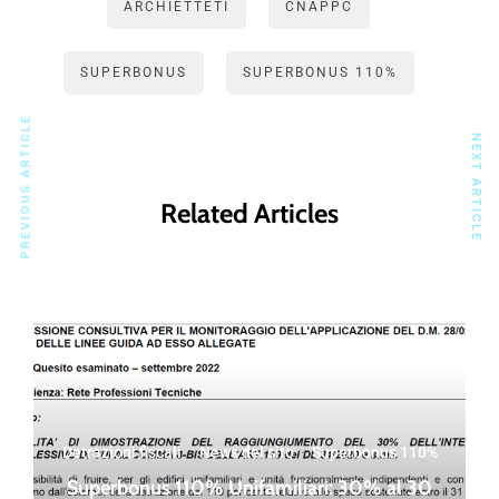
ARCHIETTETI
CNAPPC
SUPERBONUS
SUPERBONUS 110%
PREVIOUS ARTICLE
NEXT ARTICLE
Related Articles
Detrazioni fiscali
·
News del sito
·
Superbonus 110%
Superbonus 110% Unifamiliari: 30% al 30