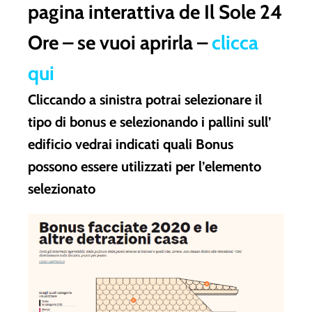
pagina interattiva de Il Sole 24
Ore – se vuoi aprirla –
clicca
qui
Cliccando a sinistra potrai selezionare il
tipo di bonus e selezionando i pallini sull’
edificio vedrai indicati quali Bonus
possono essere utilizzati per l’elemento
selezionato