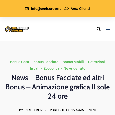
info@enricorovere.it
Area Clienti
Bonus Casa
·
Bonus Facciate
·
Bonus Mobili
·
Detrazioni
fiscali
·
Ecobonus
·
News del sito
News – Bonus Facciate ed altri
Bonus – Animazione grafica Il sole
24 ore
BY ENRICO ROVERE
PUBLISHED ON 9 MARZO 2020