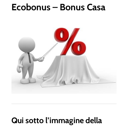
Ecobonus – Bonus Casa
Qui sotto l’immagine della