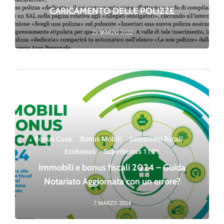
CARICAMENTO DELLE POLIZZE
23 MARZO 2022
Bonus Casa
·
Bonus Mobili
·
Detrazioni fiscali
·
Ecobonus
·
Superbonus 110%
Immobili e bonus fiscali 2024 – Guida
Notariato Aggiornata con un errore?
7 MARZO 2024