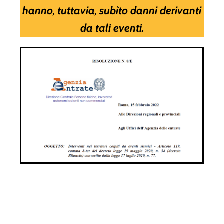
hanno, tuttavia, subìto danni derivanti
da tali eventi.