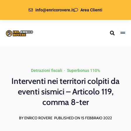
info@enricorovere.it
Area Clienti
Detrazioni fiscali
·
Superbonus 110%
Interventi nei territori colpiti da
eventi sismici – Articolo 119,
comma 8-ter
BY ENRICO ROVERE
PUBLISHED ON 15 FEBBRAIO 2022