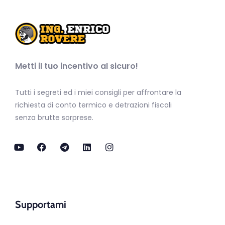
Metti il tuo incentivo al sicuro!
Tutti i segreti ed i miei consigli per affrontare la
richiesta di conto termico e detrazioni fiscali
senza brutte sorprese.
Supportami