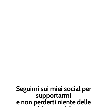
Seguimi sui miei social per
supportarmi
e non perderti niente delle