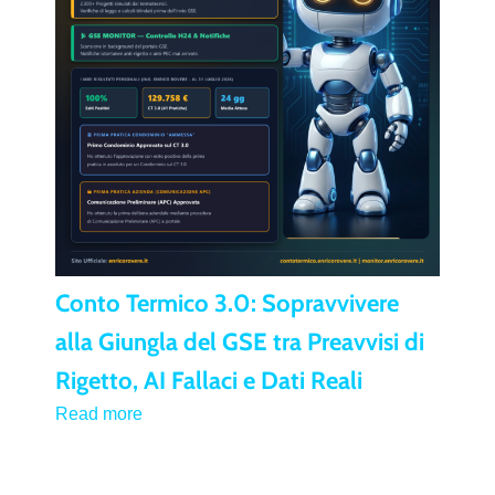
Conto Termico 3.0: Sopravvivere
alla Giungla del GSE tra Preavvisi di
Rigetto, AI Fallaci e Dati Reali
Read more