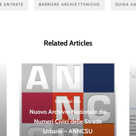
E ENTRATE
BARRIERE ARCHIETTONICHE
GUIDA A
Related Articles
News del sito
Nuovo Archivio Nazionale dei
Numeri Civici delle Strade
Urbane – ANNCSU