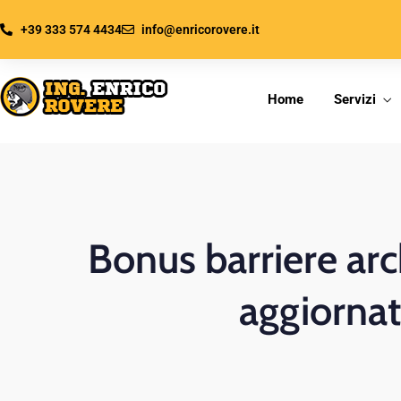
+39 333 574 4434
info@enricorovere.it
Home
Servizi
Bonus barriere arc
aggiornat