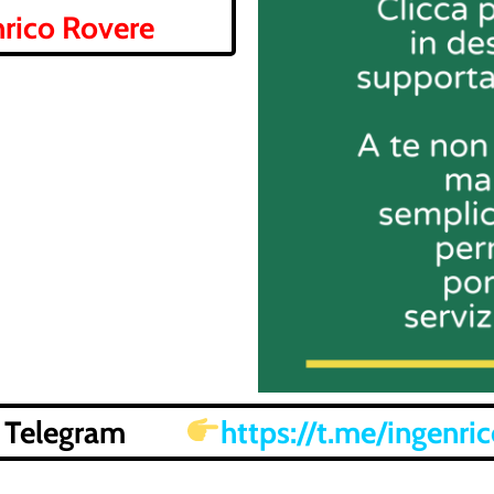
rico Rovere
nale Telegram
https://t.me/ingenri