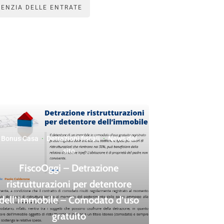
GENZIA DELLE ENTRATE
Bonus Casa
·
Detrazioni fiscali
·
News del
sito
FiscoOggi – Detrazione
ristrutturazioni per detentore
dell’immobile – Comodato d’uso
gratuito