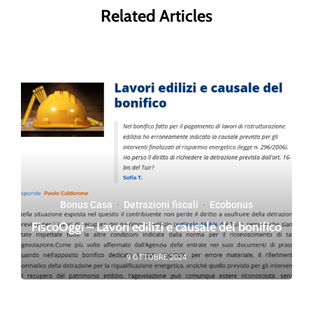
Related Articles
Bonus Casa
·
Detrazioni fiscali
·
Ecobonus
FiscoOggi – Lavori edilizi e causale del bonifico
9 OTTOBRE 2024