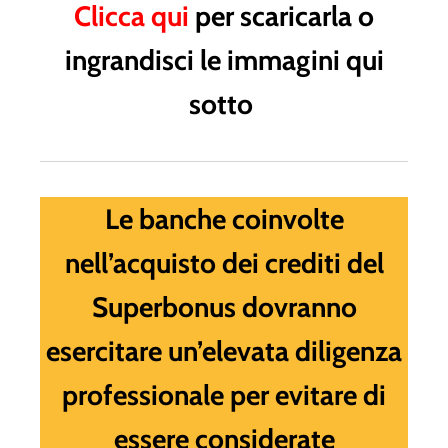
Clicca qui
per scaricarla o
ingrandisci le immagini qui
sotto
Le banche coinvolte
nell’acquisto dei crediti del
Superbonus dovranno
esercitare un’elevata diligenza
professionale per evitare di
essere considerate