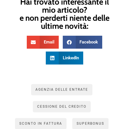
Hai trovato interessante il
mio articolo?
e non perderti niente delle
ultime novità:
Email
Facebook
LinkedIn
AGENZIA DELLE ENTRATE
CESSIONE DEL CREDITO
SCONTO IN FATTURA
SUPERBONUS