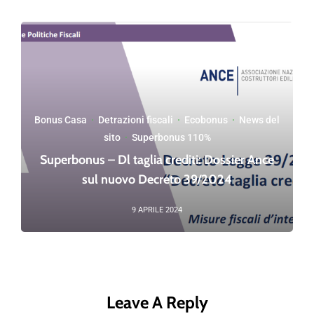
Bonus Casa
·
Detrazioni fiscali
·
Ecobonus
·
News del
sito
·
Superbonus 110%
Superbonus – Dl taglia crediti: Dossier Ance
sul nuovo Decreto 39/2024
9 APRILE 2024
Leave A Reply