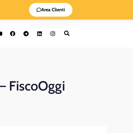
Area Clienti
 – FiscoOggi