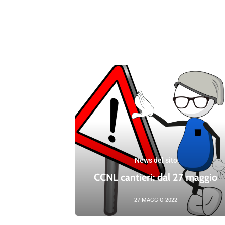
News del sito
CCNL cantieri: dal 27 maggio
27 MAGGIO 2022