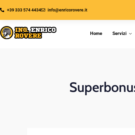
+39 333 574 4434
info@enricorovere.it
Home
Servizi
Superbonus 