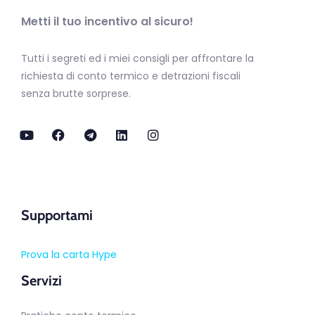
Metti il tuo incentivo al sicuro!
Tutti i segreti ed i miei consigli per affrontare la
richiesta di conto termico e detrazioni fiscali
senza brutte sorprese.
Supportami
Prova la carta Hype
Servizi