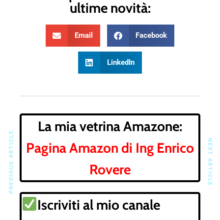
ultime novità:
Email
Facebook
LinkedIn
La mia vetrina Amazone:
PREVIOUS ARTICLE
NEXT ARTICLE
Pagina Amazon di Ing Enrico
Rovere
Iscriviti al mio canale