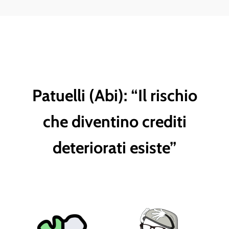
Patuelli (Abi): “Il rischio
che diventino crediti
deteriorati esiste”