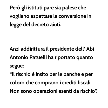
Però gli istituti pare sia palese che
vogliano aspettare la conversione in
legge del decreto aiuti.
Anzi addirittura il presidente dell’ Abi
Antonio Patuelli ha riportato quanto
segue:
“Il rischio è insito per le banche e per
coloro che comprano i crediti fiscali.
Non sono operazioni esenti da rischio”.