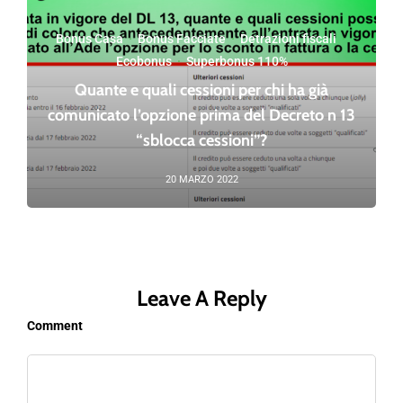
Bonus Casa
·
Bonus Facciate
·
Detrazioni fiscali
·
Ecobonus
·
Superbonus 110%
Quante e quali cessioni per chi ha già
comunicato l’opzione prima del Decreto n 13
“sblocca cessioni”?
20 MARZO 2022
Leave A Reply
Comment