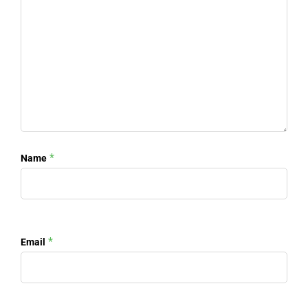
*
Name
*
Email