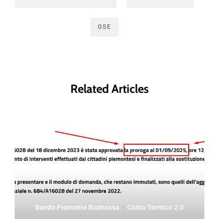
GSE
Related Articles
Bando Piemonte Biomassa
·
Conto Termico 2.0