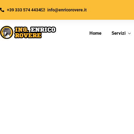
+39 333 574 4434
info@enricorovere.it
Home
Servizi