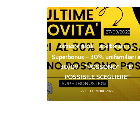
Detrazioni fiscali
·
Superbonus 110%
Superbonus – 30% unifamiliari a
30/09 – “POSSONO” – “E’
POSSIBILE SCEGLIERE”
27 SETTEMBRE 2022