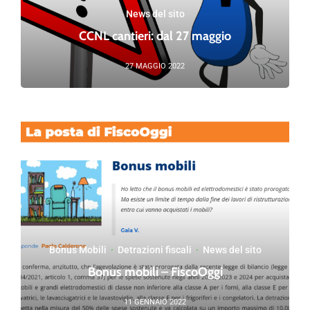
News del sito
CCNL cantieri: dal 27 maggio
27 MAGGIO 2022
Bonus Mobili
·
Detrazioni fiscali
·
News del sito
Bonus mobili – FiscoOggi
11 GENNAIO 2022