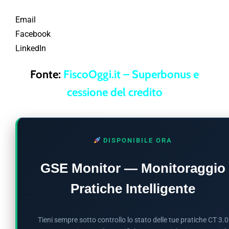
Email
Facebook
LinkedIn
Fonte:
FiscoOggi.it – Superbonus e
cessione del credito
DISPONIBILE ORA
GSE Monitor — Monitoraggio
Pratiche Intelligente
Tieni sempre sotto controllo lo stato delle tue pratiche CT 3.0