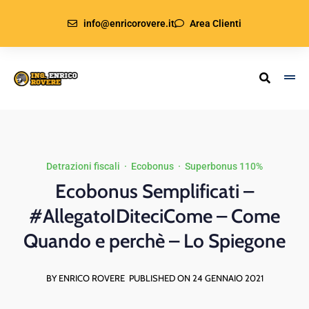
info@enricorovere.it
Area Clienti
Detrazioni fiscali
·
Ecobonus
·
Superbonus 110%
Ecobonus Semplificati –
#AllegatoIDiteciCome – Come
Quando e perchè – Lo Spiegone
BY ENRICO ROVERE
PUBLISHED ON 24 GENNAIO 2021