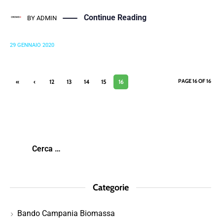
Continue Reading
BY
ADMIN
29 GENNAIO 2020
PAGE 16 OF 16
«
‹
12
13
14
15
16
First
Previ
ous
Categorie
Bando Campania Biomassa