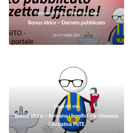
Detrazioni fiscali
·
News del sito
Bonus idrico – Decreto pubblicato
25 OTTOBRE 2021
News del sito
Bonus idrico – Arrivano i bonifici – In chiusura
l’iniziativa MiTE