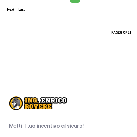
First
Previ
Next
Last
ous
›
»
PAGE 8 OF 21
Metti il tuo incentivo al sicuro!