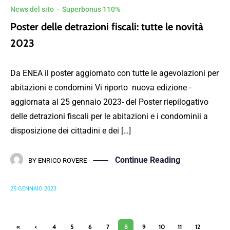
News del sito
·
Superbonus 110%
Poster delle detrazioni fiscali: tutte le novità
2023
Da ENEA il poster aggiornato con tutte le agevolazioni per
abitazioni e condomini Vi riporto nuova edizione -
aggiornata al 25 gennaio 2023- del Poster riepilogativo
delle detrazioni fiscali per le abitazioni e i condominii a
disposizione dei cittadini e dei […]
Continue Reading
BY
ENRICO ROVERE
25 GENNAIO 2023
«
‹
4
5
6
7
8
9
10
11
12