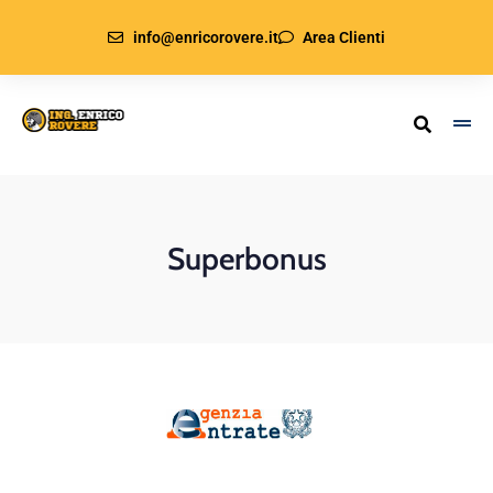
info@enricorovere.it
Area Clienti
Superbonus