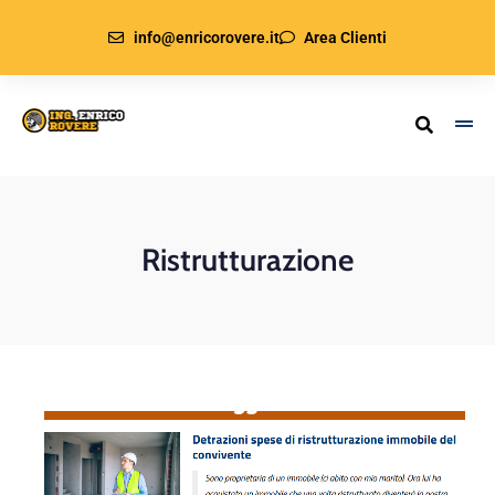
info@enricorovere.it
Area Clienti
Ristrutturazione