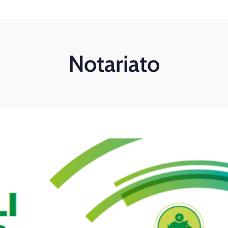
Notariato