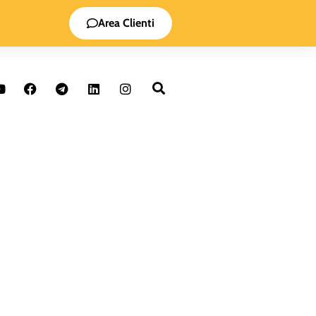
Area Clienti