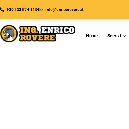
+39 333 574 4434
info@enricorovere.it
Home
Servizi