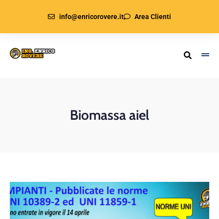
info@enricorovere.it
Area Clienti
Biomassa aiel